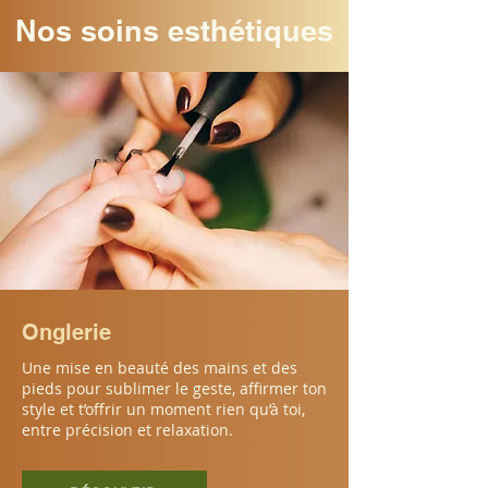
Nos soins esthétiques
Onglerie
Une mise en beauté des mains et des
pieds pour sublimer le geste, affirmer ton
style et t’offrir un moment rien qu’à toi,
entre précision et relaxation.