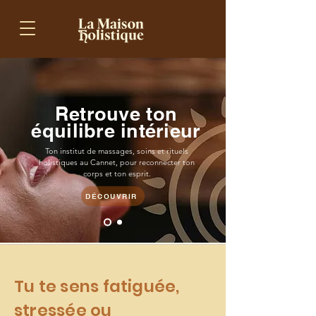
Retrouve ton
équilibre intérieur
Ton institut de massages, soins et rituels
holistiques au Cannet,
pour reconnecter ton
corps et ton esprit.
DÉCOUVRIR
Tu te sens fatiguée,
stressée ou