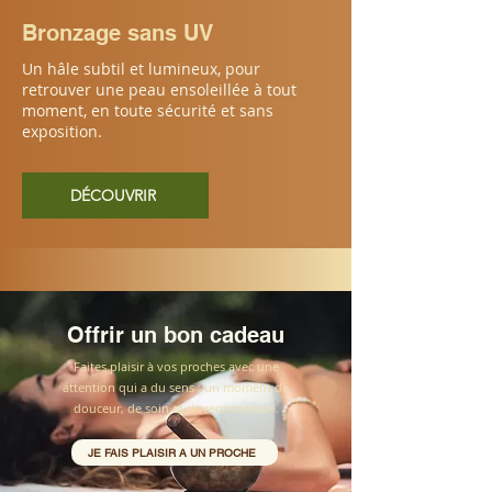
Bronzage sans UV
Un hâle subtil et lumineux, pour
retrouver une peau ensoleillée à tout
moment, en toute sécurité et sans
exposition.
DÉCOUVRIR
Offrir un bon cadeau
Faites plaisir à vos proches avec une
attention qui a du sens : un moment de
douceur, de soin et de reconnexion.
JE FAIS PLAISIR A UN PROCHE