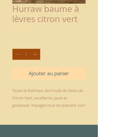
Hurraw baume à
lèvres citron vert
Prix
5,50 €
Quantité
*
Ajouter au panier
Toute la fraîcheur de l'Huile de Zeste de
Citron Vert, excellente, pure et
goûteuse. Voyagez tout en prenant soin
de vos lèvres avec ce baume au parfum
100% naturel !
Vous profiterez également des bienfaits
de :