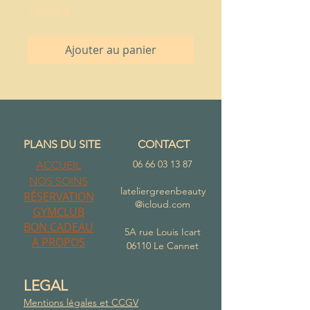
Prix
100,00 €
Ajouter au panier
PLANS DU SITE
CONTACT
06 66 03 13 87
ACCUEIL
NOS
SOINS
lateliergreenbeauty
RÉSERVATION
@icloud.com
GYMCLUB
BON CADEAU
5A rue Louis Icart
A PROPOS
06110 Le Cannet
LEGAL
Mentions légales et CCGV