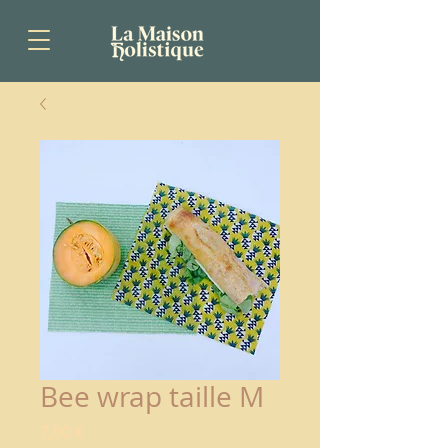
Bee wrap taille M
Prix
7,00 €